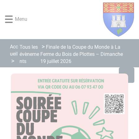
Lien
Lien
Lien
Lien
Panneau de gestion des cookies
d'accès
d'accès
d'accès
d'accès
rapide
rapide
rapide
rapide
Menu
au
au
à
au
menu
contenu
la
pied
principal
recherche
de
page
Acc
Tous les
Finale de la Coupe du Monde à La
ueil
évèneme
Ferme du Bois de Plottes – Dimanche
nts
19 juillet 2026