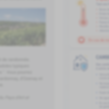
 de randonnée.
adoles typiques
s ". Vous pourrez
Chardonnay, d'Ozenay et
e.
 du
Pays d'Art et