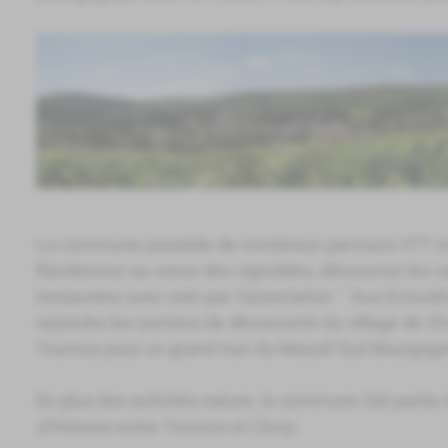
La commune possède de nombreux parcours VTT et
Randonnez au coeur des vignobles, découvrez les c
restaurées avec soin par l'association " Aux Ecrouât
rejoindre les sentiers de découverte du village de 
Tournus pour un grand tour du Massif Sud Bourgogn
En plus des activités nature, la commune fait partie
d'Histoire entre Tournus et Cluny
.