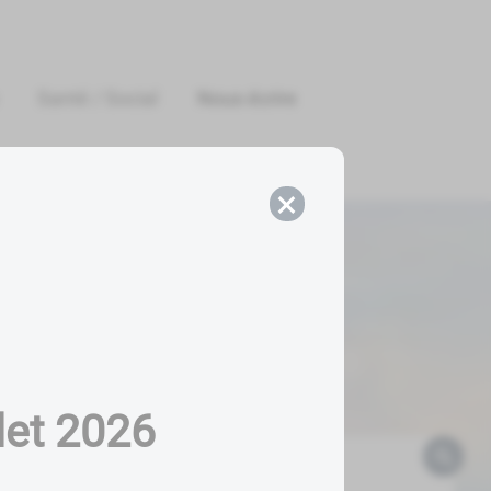
Santé / Social
Nous écrire
×
llet 2026