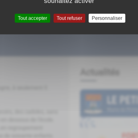
souhaitez activer
Tout accepter
Tout refuser
Personnaliser
Actualités
gogne, à seulement 5
voirs, des cadoles, sans
e en dessous de l’école.
, en regroupement
s de soixante enfants.