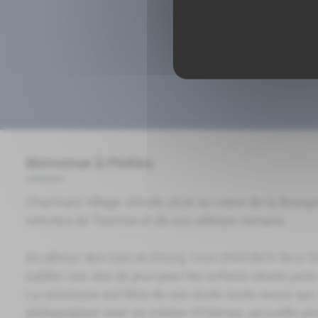
Bienvenue à Plottes.
Charmant village viticole situé au coeur de la Bour
minutes de Tournus et de son abbaye romane.
Au détour des rues du bourg, vous attendent deux la
oublier une aire de jeux pour les enfants située just
La commune est fière de son école toute neuve qui
pédagogique avec sa voisine d’Ozenay, accueille plu