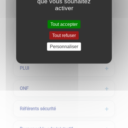
que vous souhaitez
Communication
activer
Tout accepter
Bibliothèque
Tout refuser
Personnaliser
CCAS
PLUi
ONF
Référents sécurité