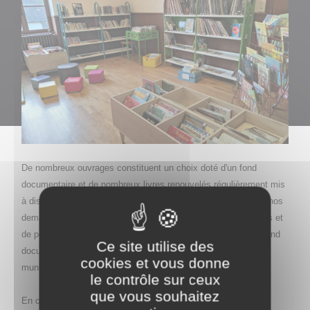
De nombreux ouvrages constituent un choix doté d'un fond
documentaire et de nombreux livres re
nouvelés régulièrement mis
à disposition par la bibliothèque de TOURNUS en fonction de nos
de
mandes. Ceci permet de répondre aux souhaits des lecteurs et
de pouvoir disposer des nouveautés
dans un court délai.
Le fond
Ce site utilise des
documentaire s'enrichit chaque année grâce
à une subvention
cookies et vous donne
municipale.
le contrôle sur ceux
que vous souhaitez
En complémentarité avec les enseignantes, l'accueil
des 2