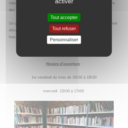
activer
classes chaque quinzaine réunit les enfants de
notre école dans
des échanges enrichissants.
Tout accepter
Un questionnaire sur place, mis à disposition des
lecteurs permet
Tout refuser
d'évaluer les souhaits de chacun
pour améliorer le
fonctionnement.
Personnaliser
Notre bibliothèque est située au 1er
étage de la
Mairie
.
Horaire
d'ouverture
:
1er
vendredi
du mois
de 16h30 à 18h30
mercredi
15h30 à 17h00