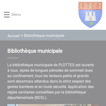
Lien
Lien
Lien
Lien
Panneau de gestion des cookies
d'accès
d'accès
d'accès
d'accès
rapide
rapide
rapide
rapide
Menu
au
au
à
au
menu
contenu
la
pied
principal
recherche
de
page
Bibliothèque municipale
Accueil
Bibliothèque municipale
La bibliothèque municipale de PLOTTES est ouverte
à tous. Après de longues périodes de sommeil dues
au confinement, tous les lecteurs petits et grands
sont désormais attendus dans le strict respect des
gestes barrières et en toute sécurité. Application des
règles sanitaires conseillées par la bibliothèque
départementale (BDSL).