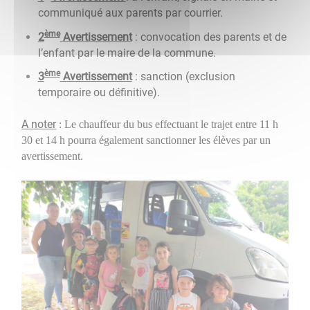
communiqué aux parents par courrier.
ème
2
Avertissement
: convocation des parents et de
l’enfant par le maire de la commune.
ème
3
Avertissement
: sanction (exclusion
temporaire ou définitive).
A noter
: Le chauffeur du bus effectuant le trajet entre 11 h
30 et 14 h pourra également sanctionner les élèves par un
avertissement.