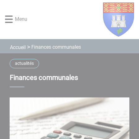
Lien
Lien
Lien
Lien
Panneau de gestion des cookies
d'accès
d'accès
d'accès
d'accès
rapide
rapide
rapide
rapide
Menu
au
au
à
au
menu
contenu
la
pied
principal
recherche
de
page
Finances communales
Accueil
actualités
Finances communales